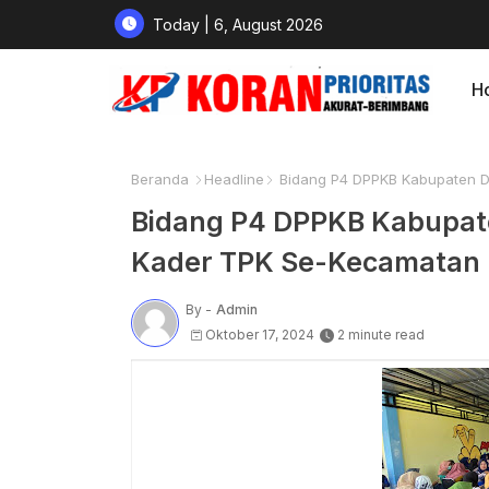
Today | 6, August 2026
H
Beranda
Headline
Bidang P4 DPPKB Kabupaten D
Bidang P4 DPPKB Kabupat
Kader TPK Se-Kecamatan
By -
Admin
Oktober 17, 2024
2 minute read