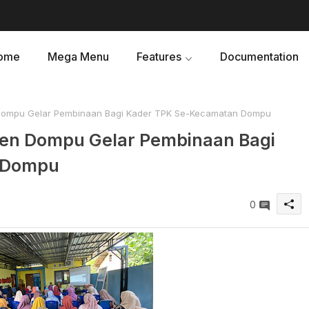
ome
Mega Menu
Features
Documentation
ompu Gelar Pembinaan Bagi Kader TPK Se-Kecamatan Dompu
en Dompu Gelar Pembinaan Bagi
 Dompu
0