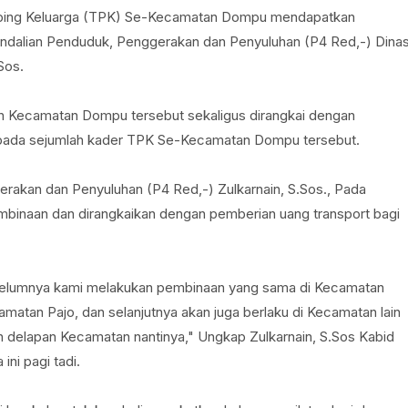
ping Keluarga (TPK) Se-Kecamatan Dompu mendapatkan
ndalian Penduduk, Penggerakan dan Penyuluhan (P4 Red,-) Dina
Sos.
ah Kecamatan Dompu tersebut sekaligus dirangkai dengan
epada sejumlah kader TPK Se-Kecamatan Dompu tersebut.
akan dan Penyuluhan (P4 Red,-) Zulkarnain, S.Sos., Pada
binaan dan dirangkaikan dengan pemberian uang transport bagi
ebelumnya kami melakukan pembinaan yang sama di Kecamatan
matan Pajo, dan selanjutnya akan juga berlaku di Kecamatan lain
h delapan Kecamatan nantinya," Ungkap Zulkarnain, S.Sos Kabid
i pagi tadi.