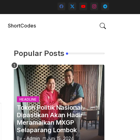
ShortCodes
Popular Posts
HEADLINE
Tokoh Politik Nasional
Dipastikan Akan Hadir
Meramaikan MXGP
Selaparang Lombok
By -
Admin
Juni 15, 2024