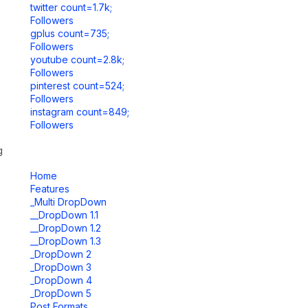
twitter count=1.7k;
Followers
gplus count=735;
Followers
youtube count=2.8k;
Followers
pinterest count=524;
Followers
instagram count=849;
Followers
g
Home
Features
_Multi DropDown
__DropDown 1.1
__DropDown 1.2
__DropDown 1.3
_DropDown 2
_DropDown 3
_DropDown 4
_DropDown 5
Post Formats