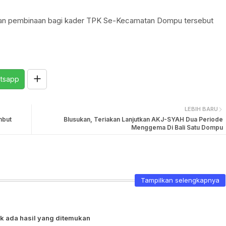
atan pembinaan bagi kader TPK Se-Kecamatan Dompu tersebut
tsapp
LEBIH BARU
mbut
Blusukan, Teriakan Lanjutkan AKJ-SYAH Dua Periode
Menggema Di Bali Satu Dompu
Tampilkan selengkapnya
k ada hasil yang ditemukan