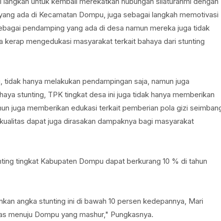
agai langkah untuk kembali merekatkan hubungan silaturahmi dengan
yang ada di Kecamatan Dompu, juga sebagai langkah memotivasi
sebagai pendamping yang ada di desa namun mereka juga tidak
kerap mengedukasi masyarakat terkait bahaya dari stunting
i, tidak hanya melakukan pendampingan saja, namun juga
aya stunting, TPK tingkat desa ini juga tidak hanya memberikan
amun juga memberikan edukasi terkait pemberian pola gizi seimban
kualitas dapat juga dirasakan dampaknya bagi masyarakat
ing tingkat Kabupaten Dompu dapat berkurang 10 % di tahun
n angka stunting ini di bawah 10 persen kedepannya, Mari
itas menuju Dompu yang mashur," Pungkasnya.