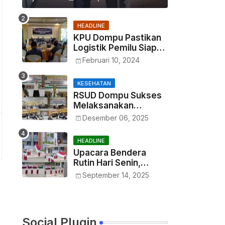
HEADLINE
KPU Dompu Pastikan
Logistik Pemilu Siap
Didistribusikan Tepat
Februari 10, 2024
Waktu
KESEHATAN
RSUD Dompu Sukses
Melaksanakan
Kegiatan In House
Desember 06, 2025
Training Petugas
HEADLINE
Upacara Bendera
Rutin Hari Senin,
Haryono : Wujud
September 14, 2025
Menumbuhkan Rasa
Nasionalisme Sejak
Dini
Social Plugin