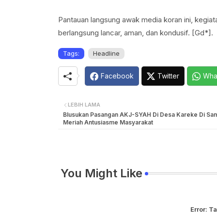
Pantauan langsung awak media koran ini, kegi
berlangsung lancar, aman, dan kondusif. [Gd*].
Tags:
Headline
Facebook
Twitter
Wha
LEBIH LAMA
Blusukan Pasangan AKJ-SYAH Di Desa Kareke Di Sa
Meriah Antusiasme Masyarakat
You Might Like
Error:
Ta