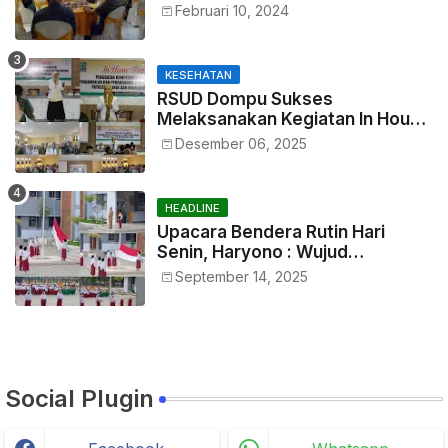
Tepat Waktu
Februari 10, 2024
KESEHATAN
RSUD Dompu Sukses
Melaksanakan Kegiatan In House
Training Petugas
Desember 06, 2025
HEADLINE
Upacara Bendera Rutin Hari
Senin, Haryono : Wujud
Menumbuhkan Rasa
September 14, 2025
Nasionalisme Sejak Dini
Social Plugin