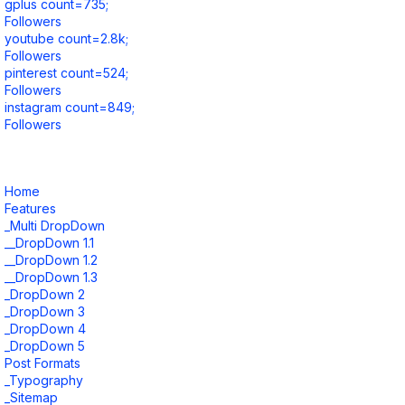
gplus count=735;
Followers
youtube count=2.8k;
Followers
pinterest count=524;
Followers
instagram count=849;
Followers
Home
Features
_Multi DropDown
__DropDown 1.1
__DropDown 1.2
__DropDown 1.3
_DropDown 2
_DropDown 3
_DropDown 4
_DropDown 5
Post Formats
_Typography
_Sitemap