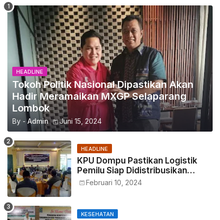
HEADLINE
Tokoh Politik Nasional Dipastikan Akan
Hadir Meramaikan MXGP Selaparang
Lombok
By -
Admin
Juni 15, 2024
HEADLINE
KPU Dompu Pastikan Logistik
Pemilu Siap Didistribusikan
Tepat Waktu
Februari 10, 2024
KESEHATAN