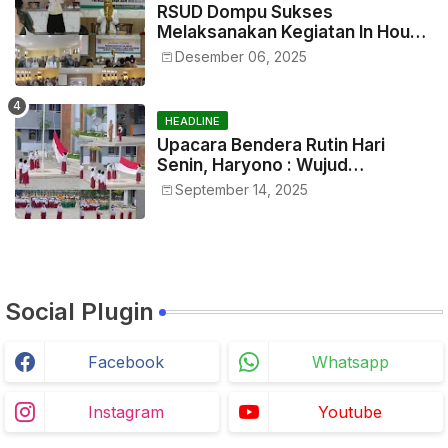
RSUD Dompu Sukses
Melaksanakan Kegiatan In House
Training Petugas
Desember 06, 2025
HEADLINE
Upacara Bendera Rutin Hari
Senin, Haryono : Wujud
Menumbuhkan Rasa
September 14, 2025
Nasionalisme Sejak Dini
Social Plugin
Facebook
Whatsapp
Instagram
Youtube