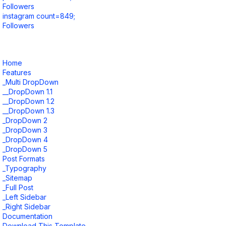
Followers
instagram count=849;
Followers
Home
Features
_Multi DropDown
__DropDown 1.1
__DropDown 1.2
__DropDown 1.3
_DropDown 2
_DropDown 3
_DropDown 4
_DropDown 5
Post Formats
_Typography
_Sitemap
_Full Post
_Left Sidebar
_Right Sidebar
Documentation
Download This Template