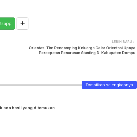
tsapp
LEBIH BARU
Orientasi Tim Pendamping Keluarga Gelar Orientasi Upaya
Percepatan Penurunan Stunting Di Kabupaten Dompu
Tampilkan selengkapnya
k ada hasil yang ditemukan