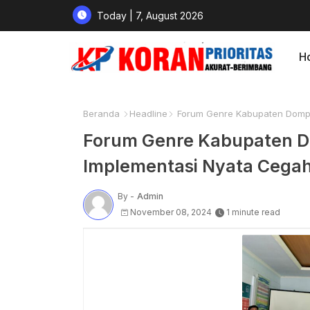
Today | 7, August 2026
H
Beranda
Headline
Forum Genre Kabupaten Dompu G
Forum Genre Kabupaten Dom
Implementasi Nyata Cegah
By -
Admin
November 08, 2024
1 minute read