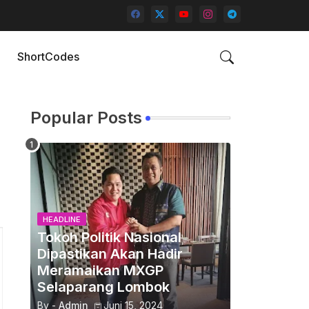
ShortCodes
Popular Posts
HEADLINE
Tokoh Politik Nasional
Dipastikan Akan Hadir
Meramaikan MXGP
Selaparang Lombok
By -
Admin
Juni 15, 2024