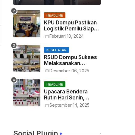
HEADLINE
KPU Dompu Pastikan
Logistik Pemilu Siap
Didistribusikan Tepat
Februari 10, 2024
Waktu
KESEHATAN
RSUD Dompu Sukses
Melaksanakan
Kegiatan In House
Desember 06, 2025
Training Petugas
HEADLINE
Upacara Bendera
Rutin Hari Senin,
Haryono : Wujud
September 14, 2025
Menumbuhkan Rasa
Nasionalisme Sejak
Dini
Social Plugin