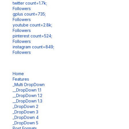
twitter count=1.7k;
Followers
gplus count=735;
Followers
youtube count=2.8k;
Followers
pinterest count=524;
Followers
instagram count=849;
Followers
Home
Features
_Multi DropDown
__DropDown 1.1
__DropDown 1.2
__DropDown 1.3
_DropDown 2
_DropDown 3
_DropDown 4
_DropDown 5
Post Formats