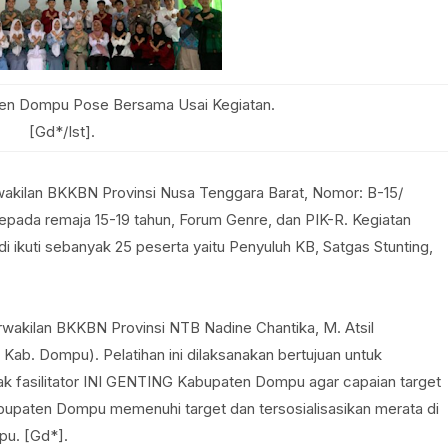
en Dompu Pose Bersama Usai Kegiatan.
[Gd*/Ist].
wakilan BKKBN Provinsi Nusa Tenggara Barat, Nomor: B-15/
kepada remaja 15-19 tahun, Forum Genre, dan PIK-R. Kegiatan
ikuti sebanyak 25 peserta yaitu Penyuluh KB, Satgas Stunting,
erwakilan BKKBN Provinsi NTB Nadine Chantika, M. Atsil
ab. Dompu). Pelatihan ini dilaksanakan bertujuan untuk
k fasilitator INI GENTING Kabupaten Dompu agar capaian target
abupaten Dompu memenuhi target dan tersosialisasikan merata di
pu. [Gd*].