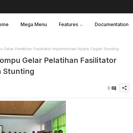
ome
Mega Menu
Features
Documentation
elar Pelatihan Fasilitator Implementasi Nyata Cegah Stunting
pu Gelar Pelatihan Fasilitator
 Stunting
0