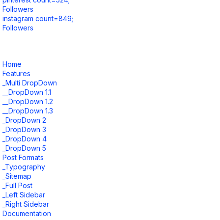
Followers
instagram count=849;
Followers
Home
Features
_Multi DropDown
__DropDown 1.1
__DropDown 1.2
__DropDown 1.3
_DropDown 2
_DropDown 3
_DropDown 4
_DropDown 5
Post Formats
_Typography
_Sitemap
_Full Post
_Left Sidebar
_Right Sidebar
Documentation