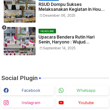
RSUD Dompu Sukses
Melaksanakan Kegiatan In House
Training Petugas
Desember 06, 2025
HEADLINE
Upacara Bendera Rutin Hari
Senin, Haryono : Wujud
Menumbuhkan Rasa
September 14, 2025
Nasionalisme Sejak Dini
Social Plugin
Facebook
Whatsapp
Instagram
Youtube