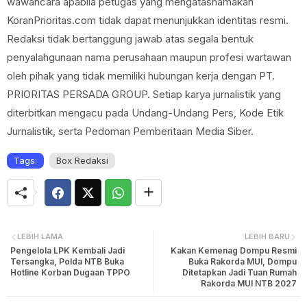
wawancara apabila petugas yang mengatasnamakan
KoranPrioritas.com tidak dapat menunjukkan identitas resmi.
Redaksi tidak bertanggung jawab atas segala bentuk
penyalahgunaan nama perusahaan maupun profesi wartawan
oleh pihak yang tidak memiliki hubungan kerja dengan PT.
PRIORITAS PERSADA GROUP. Setiap karya jurnalistik yang
diterbitkan mengacu pada Undang-Undang Pers, Kode Etik
Jurnalistik, serta Pedoman Pemberitaan Media Siber.
Tags:
Box Redaksi
LEBIH LAMA
LEBIH BARU
Pengelola LPK Kembali Jadi
Kakan Kemenag Dompu Resmi
Tersangka, Polda NTB Buka
Buka Rakorda MUI, Dompu
Hotline Korban Dugaan TPPO
Ditetapkan Jadi Tuan Rumah
Rakorda MUI NTB 2027