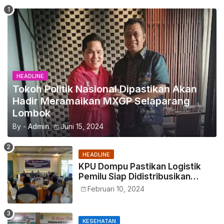
HEADLINE
Tokoh Politik Nasional Dipastikan Akan
Hadir Meramaikan MXGP Selaparang
Lombok
By -
Admin
Juni 15, 2024
HEADLINE
KPU Dompu Pastikan Logistik
Pemilu Siap Didistribusikan
Tepat Waktu
Februari 10, 2024
KESEHATAN