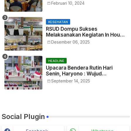
Tepat Waktu
Februari 10, 2024
KESEHATAN
RSUD Dompu Sukses
Melaksanakan Kegiatan In House
Training Petugas
Desember 06, 2025
HEADLINE
Upacara Bendera Rutin Hari
Senin, Haryono : Wujud
Menumbuhkan Rasa
September 14, 2025
Nasionalisme Sejak Dini
Social Plugin