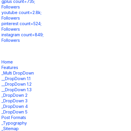
gplus count=735;
Followers
youtube count=2.8k;
Followers
pinterest count=524;
Followers
instagram count=849;
Followers
Home
Features
_Multi DropDown
__DropDown 1.1
__DropDown 1.2
__DropDown 1.3
_DropDown 2
_DropDown 3
_DropDown 4
_DropDown 5
Post Formats
_Typography
_Sitemap