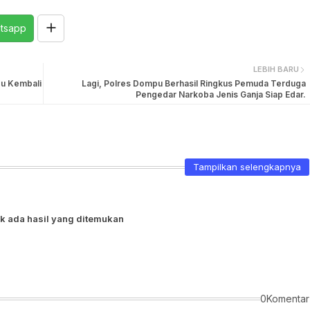
tsapp
LEBIH BARU
u Kembali
Lagi, Polres Dompu Berhasil Ringkus Pemuda Terduga
Pengedar Narkoba Jenis Ganja Siap Edar.
Tampilkan selengkapnya
k ada hasil yang ditemukan
0Komentar