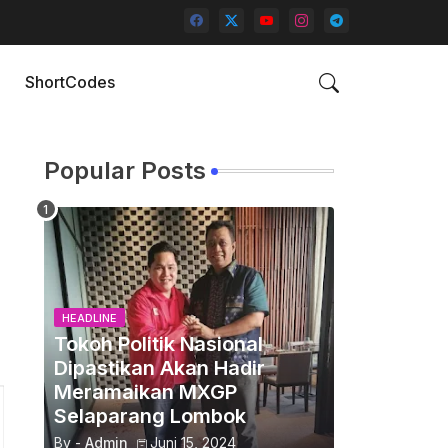
ShortCodes
Popular Posts
HEADLINE
Tokoh Politik Nasional
Dipastikan Akan Hadir
Meramaikan MXGP
Selaparang Lombok
By -
Admin
Juni 15, 2024