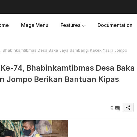
ome
Mega Menu
Features
Documentation
 Bhabinkamtibmas Desa Baka Jaya Sambangi Kakek Yasin Jompo
e-74, Bhabinkamtibmas Desa Baka
n Jompo Berikan Bantuan Kipas
0