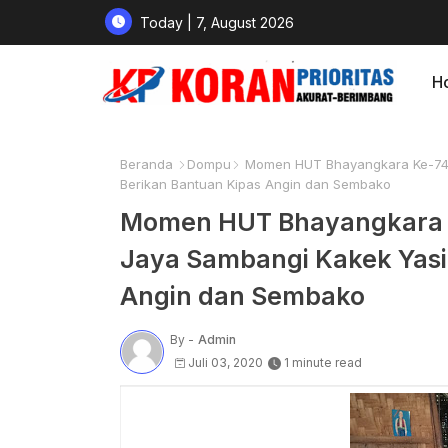
Today | 7, August 2026
H
Beranda
Dompu
Momen HUT Bhayangkara Ke-74,
Berikan Bantuan Kipas Angin dan Sembako
Momen HUT Bhayangkara K
Jaya Sambangi Kakek Yasi
Angin dan Sembako
By -
Admin
Juli 03, 2020
1 minute read