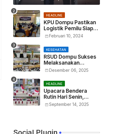
HEADLINE
KPU Dompu Pastikan
Logistik Pemilu Siap
Didistribusikan Tepat
Februari 10, 2024
Waktu
KESEHATAN
RSUD Dompu Sukses
Melaksanakan
Kegiatan In House
Desember 06, 2025
Training Petugas
HEADLINE
Upacara Bendera
Rutin Hari Senin,
Haryono : Wujud
September 14, 2025
Menumbuhkan Rasa
Nasionalisme Sejak
Dini
Social Plugin