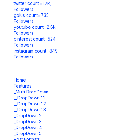
twitter count=1.7k;
Followers
gplus count=735;
Followers
youtube count=2.8k;
Followers
pinterest count=524;
Followers
instagram count=849;
Followers
Home
Features
_Multi DropDown
__DropDown 1.1
__DropDown 1.2
__DropDown 1.3
_DropDown 2
_DropDown 3
_DropDown 4
_DropDown 5
Post Formats