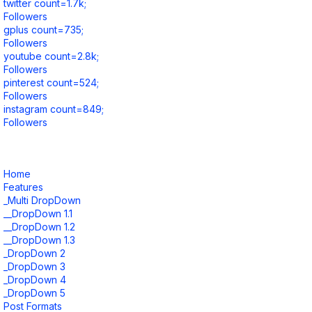
twitter count=1.7k;
Followers
gplus count=735;
Followers
youtube count=2.8k;
Followers
pinterest count=524;
Followers
instagram count=849;
Followers
Home
Features
_Multi DropDown
__DropDown 1.1
__DropDown 1.2
__DropDown 1.3
_DropDown 2
_DropDown 3
_DropDown 4
_DropDown 5
Post Formats