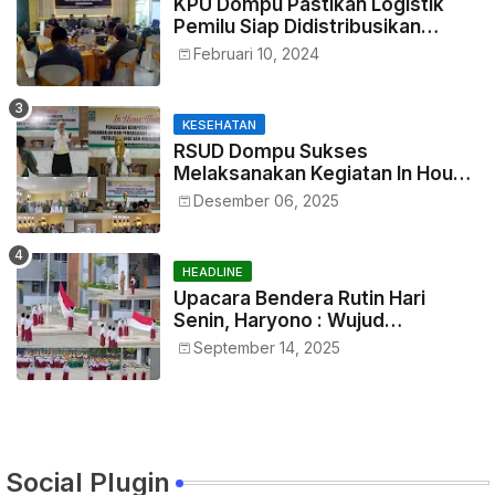
KPU Dompu Pastikan Logistik
Pemilu Siap Didistribusikan
Tepat Waktu
Februari 10, 2024
KESEHATAN
RSUD Dompu Sukses
Melaksanakan Kegiatan In House
Training Petugas
Desember 06, 2025
HEADLINE
Upacara Bendera Rutin Hari
Senin, Haryono : Wujud
Menumbuhkan Rasa
September 14, 2025
Nasionalisme Sejak Dini
Social Plugin