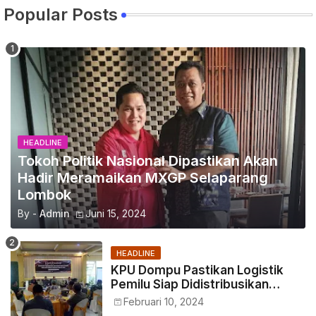
Popular Posts
HEADLINE
Tokoh Politik Nasional Dipastikan Akan
Hadir Meramaikan MXGP Selaparang
Lombok
By -
Admin
Juni 15, 2024
HEADLINE
KPU Dompu Pastikan Logistik
Pemilu Siap Didistribusikan
Tepat Waktu
Februari 10, 2024