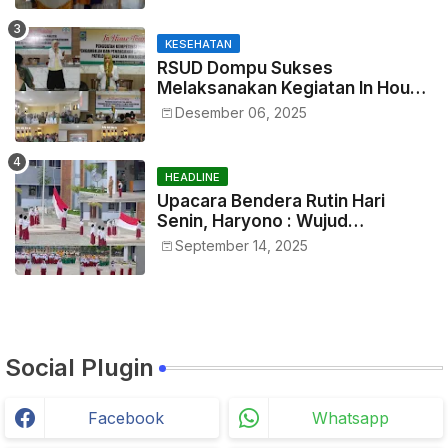
KESEHATAN
RSUD Dompu Sukses
Melaksanakan Kegiatan In House
Training Petugas
Desember 06, 2025
HEADLINE
Upacara Bendera Rutin Hari
Senin, Haryono : Wujud
Menumbuhkan Rasa
September 14, 2025
Nasionalisme Sejak Dini
Social Plugin
Facebook
Whatsapp