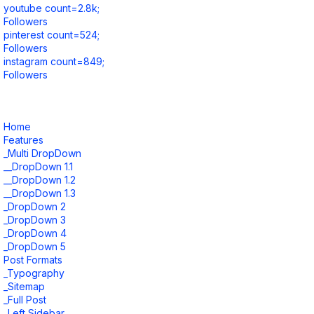
youtube count=2.8k;
Followers
pinterest count=524;
Followers
instagram count=849;
Followers
Home
Features
_Multi DropDown
__DropDown 1.1
__DropDown 1.2
__DropDown 1.3
_DropDown 2
_DropDown 3
_DropDown 4
_DropDown 5
Post Formats
_Typography
_Sitemap
_Full Post
_Left Sidebar