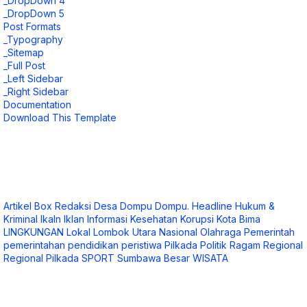
_DropDown 4
_DropDown 5
Post Formats
_Typography
_Sitemap
_Full Post
_Left Sidebar
_Right Sidebar
Documentation
Download This Template
Artikel
Box Redaksi
Desa
Dompu
Dompu.
Headline
Hukum &
Kriminal
Ikaln
Iklan
Informasi
Kesehatan
Korupsi
Kota Bima
LINGKUNGAN
Lokal
Lombok Utara
Nasional
Olahraga
Pemerintah
pemerintahan
pendidikan
peristiwa
Pilkada
Politik
Ragam
Regional
Regional Pilkada
SPORT
Sumbawa Besar
WISATA