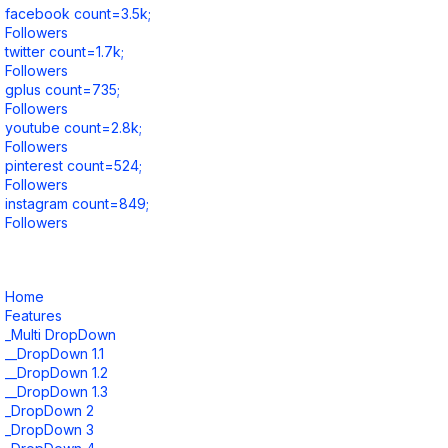
facebook count=3.5k;
Followers
twitter count=1.7k;
Followers
gplus count=735;
Followers
youtube count=2.8k;
Followers
pinterest count=524;
Followers
instagram count=849;
Followers
Home
Features
_Multi DropDown
__DropDown 1.1
__DropDown 1.2
__DropDown 1.3
_DropDown 2
_DropDown 3