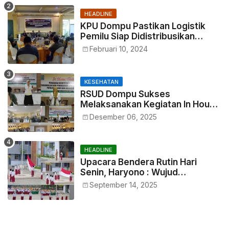
HEADLINE
KPU Dompu Pastikan Logistik
Pemilu Siap Didistribusikan
Tepat Waktu
Februari 10, 2024
KESEHATAN
RSUD Dompu Sukses
Melaksanakan Kegiatan In House
Training Petugas
Desember 06, 2025
HEADLINE
Upacara Bendera Rutin Hari
Senin, Haryono : Wujud
Menumbuhkan Rasa
September 14, 2025
Nasionalisme Sejak Dini