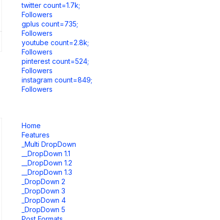
twitter count=1.7k;
Followers
gplus count=735;
Followers
youtube count=2.8k;
Followers
pinterest count=524;
Followers
instagram count=849;
Followers
Home
Features
_Multi DropDown
__DropDown 1.1
__DropDown 1.2
__DropDown 1.3
_DropDown 2
_DropDown 3
_DropDown 4
_DropDown 5
Post Formats