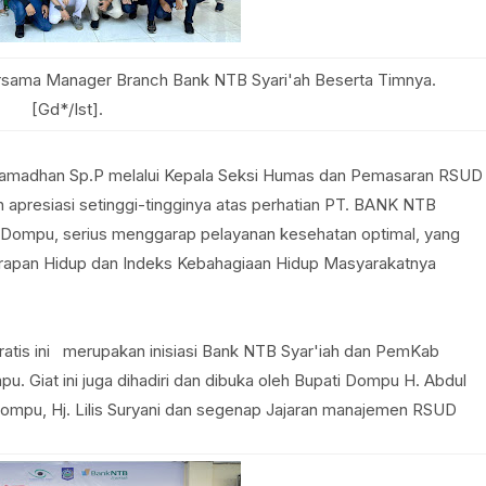
rsama Manager Branch Bank NTB Syari'ah Beserta Timnya.
[Gd*/Ist].
 Ramadhan Sp.P melalui Kepala Seksi Humas dan Pemasaran RSUD
presiasi setinggi-tingginya atas perhatian PT. BANK NTB
Dompu, serius menggarap pelayanan kesehatan optimal, yang
rapan Hidup dan Indeks Kebahagiaan Hidup Masyarakatnya
ratis ini merupakan inisiasi Bank NTB Syar'iah dan PemKab
 Giat ini juga dihadiri dan dibuka oleh Bupati Dompu H. Abdul
ompu, Hj. Lilis Suryani dan segenap Jajaran manajemen RSUD