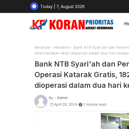
Today | 7, August 2026
H
Beranda
Headline
Bank NTB Syari'ah dan Pemerin
direncanakan akan dioperasi dalam dua hari kedep
Bank NTB Syari'ah dan P
Operasi Katarak Gratis, 1
dioperasi dalam dua hari 
By -
Admin
April 26, 2024
2 minute read