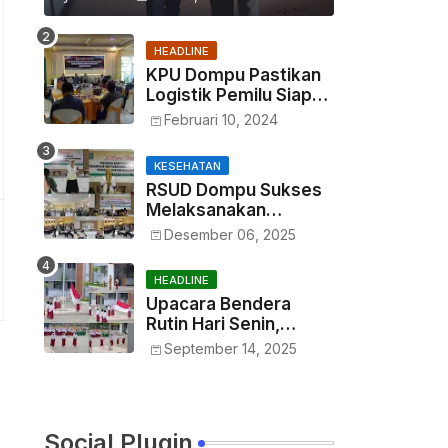
HEADLINE
KPU Dompu Pastikan
Logistik Pemilu Siap
Didistribusikan Tepat
Februari 10, 2024
Waktu
KESEHATAN
RSUD Dompu Sukses
Melaksanakan
Kegiatan In House
Desember 06, 2025
Training Petugas
HEADLINE
Upacara Bendera
Rutin Hari Senin,
Haryono : Wujud
September 14, 2025
Menumbuhkan Rasa
Nasionalisme Sejak
Dini
Social Plugin