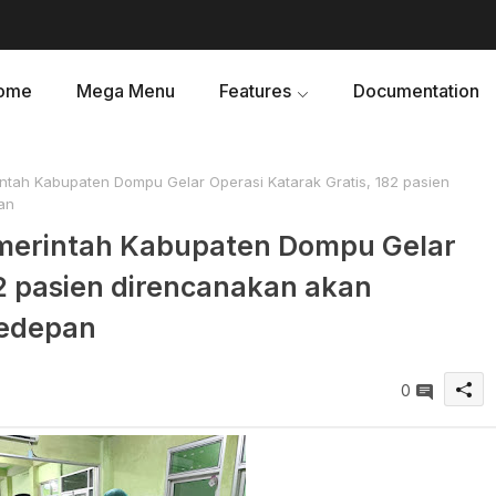
ome
Mega Menu
Features
Documentation
tah Kabupaten Dompu Gelar Operasi Katarak Gratis, 182 pasien
an
emerintah Kabupaten Dompu Gelar
82 pasien direncanakan akan
kedepan
0