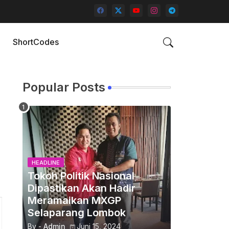
ShortCodes
Popular Posts
HEADLINE
Tokoh Politik Nasional
Dipastikan Akan Hadir
Meramaikan MXGP
Selaparang Lombok
By -
Admin
Juni 15, 2024