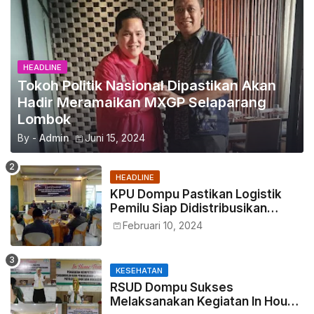
HEADLINE
Tokoh Politik Nasional Dipastikan Akan
Hadir Meramaikan MXGP Selaparang
Lombok
By -
Admin
Juni 15, 2024
HEADLINE
KPU Dompu Pastikan Logistik
Pemilu Siap Didistribusikan
Tepat Waktu
Februari 10, 2024
KESEHATAN
RSUD Dompu Sukses
Melaksanakan Kegiatan In House