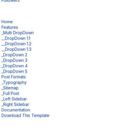
Followers
Home
Features
_Multi DropDown
__DropDown 1.1
__DropDown 1.2
__DropDown 1.3
_DropDown 2
_DropDown 3
_DropDown 4
_DropDown 5
Post Formats
_Typography
_Sitemap
_Full Post
_Left Sidebar
_Right Sidebar
Documentation
Download This Template