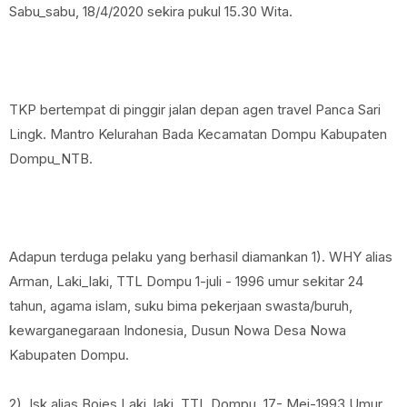
Sabu_sabu, 18/4/2020 sekira pukul 15.30 Wita.
TKP bertempat di pinggir jalan depan agen travel Panca Sari
Lingk. Mantro Kelurahan Bada Kecamatan Dompu Kabupaten
Dompu_NTB.
Adapun terduga pelaku yang berhasil diamankan 1). WHY alias
Arman, Laki_laki, TTL Dompu 1-juli - 1996 umur sekitar 24
tahun, agama islam, suku bima pekerjaan swasta/buruh,
kewarganegaraan Indonesia, Dusun Nowa Desa Nowa
Kabupaten Dompu.
2). Isk alias Bojes Laki_laki, TTL Dompu, 17- Mei-1993 Umur