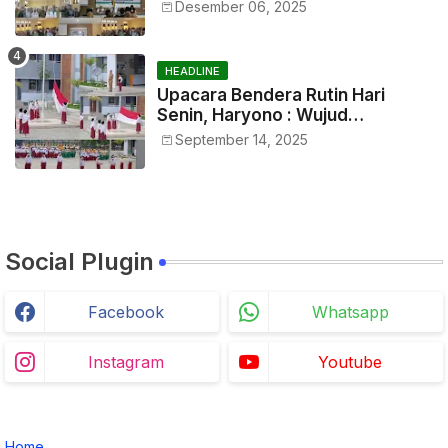
Training Petugas
Desember 06, 2025
HEADLINE
Upacara Bendera Rutin Hari
Senin, Haryono : Wujud
Menumbuhkan Rasa
September 14, 2025
Nasionalisme Sejak Dini
Social Plugin
Facebook
Whatsapp
Instagram
Youtube
Home